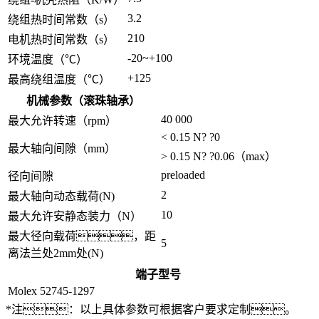
3.2
绕组热时间常数（s）
210
电机热时间常数（s）
-20~+100
环境温度（℃）
+125
最高绕组温度（℃）
机械参数（滚珠轴承）
40 000
最大允许转速（rpm）
< 0.15 N? ?0
最大轴向间隙（mm）
> 0.15 N? ?0.06（max）
preloaded
径向间隙
2
最大轴向动态载荷(N)
10
最大允许安静态装力（N）
最大径向载荷，距
5
离法兰处2mm处(N)
端子型号
Molex 52745-1297
*注：以上具体参数可根据客户要求定制。