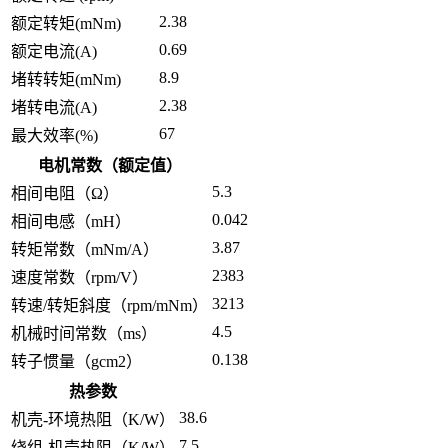
2.38
额定转矩(mNm)
0.69
额定电流(A)
8.9
堵转转矩(mNm)
2.38
堵转电流(A)
67
最大效率(%)
电机常数（额定值）
5.3
相间电阻（Ω）
0.042
相间电感（mH）
3.87
转矩常数（mNm/A）
2383
速度常数（rpm/V）
3213
转速/转矩斜度（rpm/mNm）
4.5
机械时间常数（ms）
0.138
转子惯量（gcm2）
热参数
38.6
机壳-环境热阻（K/W）
7.5
绕组-机壳热阻（K/W）