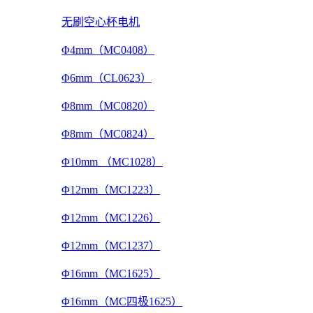
无刷空心杯电机
Φ4mm（MC0408）
Φ6mm（CL0623）
Φ8mm（MC0820）
Φ8mm（MC0824）
Φ10mm （MC1028）
Φ12mm（MC1223）
Φ12mm（MC1226）
Φ12mm（MC1237）
Φ16mm（MC1625）
Φ16mm（MC四极1625）