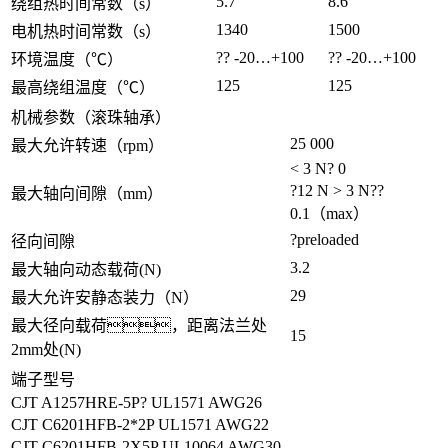
5.7
8.6
绕组热时间常数（s）
1340
1500
电机热时间常数（s）
?? -20…+100
?? -20…+100
环境温度（℃）
125
125
最高绕组温度（℃）
机械参数（滚珠轴承）
25 000
最大允许转速（rpm）
< 3 N? 0
?12 N > 3 N??
最大轴向间隙（mm）
0.1（max）
?preloaded
径向间隙
3.2
最大轴向动态载荷(N)
29
最大允许安静态装力（N）
最大径向载荷，距离法兰处
15
2mm处(N)
端子型号
CJT A1257HRE-5P? UL1571 AWG26
CJT C6201HFB-2*2P UL1571 AWG22
CJT C6201HFB-2X5P UL10064 AWG30