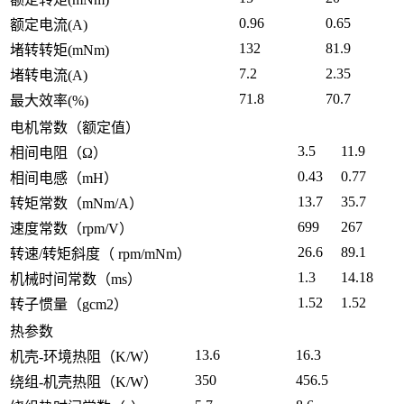
0.96
0.65
额定电流(A)
132
81.9
堵转转矩(mNm)
7.2
2.35
堵转电流(A)
71.8
70.7
最大效率(%)
电机常数（额定值）
3.5
11.9
相间电阻（Ω）
0.43
0.77
相间电感（mH）
13.7
35.7
转矩常数（mNm/A）
699
267
速度常数（rpm/V）
26.6
89.1
转速/转矩斜度（ rpm/mNm）
1.3
14.18
机械时间常数（ms）
1.52
1.52
转子惯量（gcm2）
热参数
13.6
16.3
机壳-环境热阻（K/W）
350
456.5
绕组-机壳热阻（K/W）