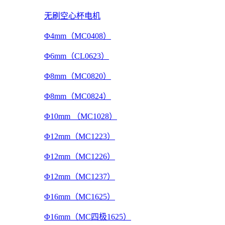
无刷空心杯电机
Φ4mm（MC0408）
Φ6mm（CL0623）
Φ8mm（MC0820）
Φ8mm（MC0824）
Φ10mm （MC1028）
Φ12mm（MC1223）
Φ12mm（MC1226）
Φ12mm（MC1237）
Φ16mm（MC1625）
Φ16mm（MC四极1625）