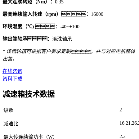
最大连续转矩（Nm）：
0.35
最高连续输入转速（rpm）：
16000
环境温度（℃) ：
-40~+100
输出端轴承：
滚珠轴承
* 该齿轮箱可根据客户要求定制，并与对应电机整体
出售。
在线咨询
资料下载
减速箱技术数据
2
级数
16,21,26,
减速比
2.2
最大传连续输功率（W）