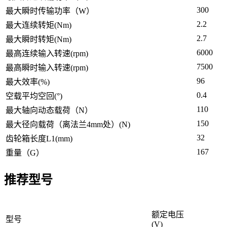
300
最大瞬时传输功率（W）
2.2
最大连续转矩(Nm)
2.7
最大瞬时转矩(Nm)
6000
最高连续输入转速(rpm)
7500
最高瞬时输入转速(rpm)
96
最大效率(%)
0.4
空载平均空回(°)
110
最大轴向动态载荷（N）
150
最大径向载荷（离法兰4mm处）(N)
32
齿轮箱长度L1(mm)
167
重量（G）
推荐型号
额定电压
型号
(V)